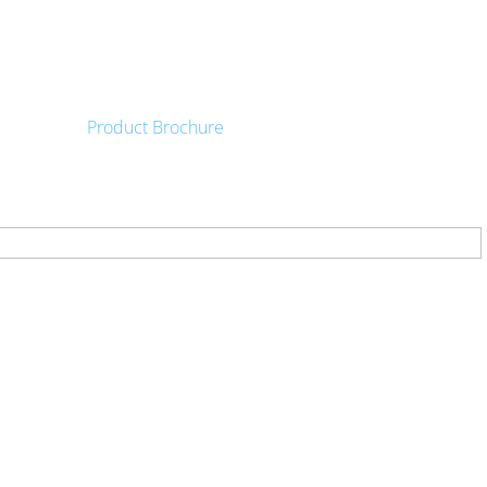
?> ?> ?>
?> ?> ?>
?> ?> ?>
?> ?> ?>
Industrial Packaging Expert
?> ?> ?>
?> ?> ?>
?> ?> ?>
?> ?> ?>
?>
?> ?> ?>
Product Brochure
?>