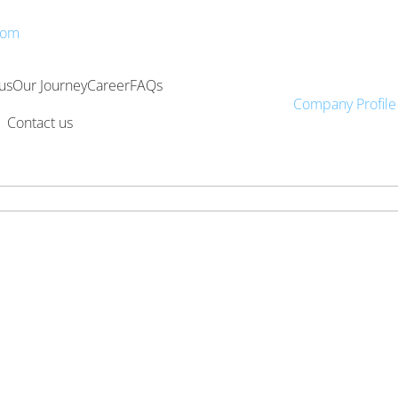
com
?>
?> ?> ?>
?> ?> ?>
us
Our Journey
Career
FAQs
?> ?> ?
Company Profile
>
Contact us