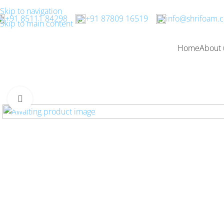
?>
Skip to navigation
+91 85111 84298
?>
+91 87809 16519
?>
info@shrifoam.
Skip to main content
?> ?>
?> ?> ?>
Home
About 
?> ?> ?
?> ?> ?>
?> ?>
?> ?> ?>
>
?> ?>
?> ?>
Click to enlarge