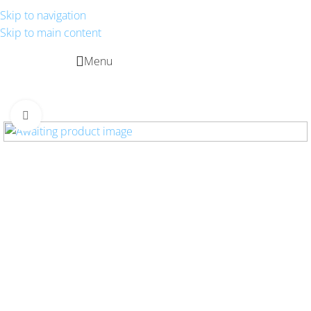
?>
Skip to navigation
?> ?>
Skip to main content
?> ?> ?>
?> ?> ?>
?>
?> ?>
?> ?>
?> ?>
?>
📞 +91 85111
?> ?>
?> ?> ?>
?>
?>
?>
?>
Menu
?>
84298
?>
?>
?> ?>
?> ?>
Click to enlarge